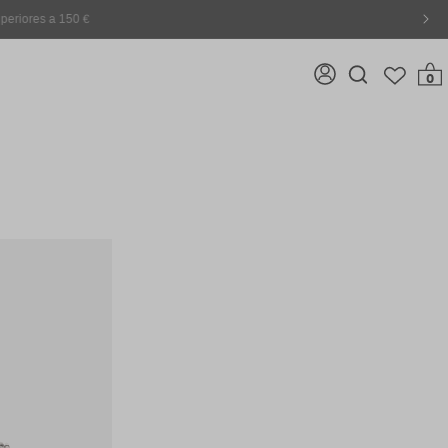
Acceso
0 item
0
Search
input