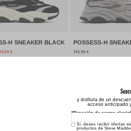
ta 50% | Zapatillas, Mocasines, Botas
teve Madden te trae zapatos de hombre, zapatillas, mocas
 o darle un toque sofisticado a tu armario con mocasines cl
Susc
y disfruta de un descue
 estas ofertas increíbles no durarán mucho. Compra ahora y
acceso anticipado y
nta exclusiva de calzado masculino de Steve Madden!
*Dirección de correo electr
Sí, deseo recibir ofertas e
productos de Steve Madde