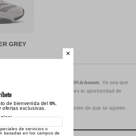
hasta 50% de descuento
ines, botas y mucho más con
. Ya sea que
ásicos y botas resistentes, esta es tu oportunidad de
ríbete
10%
nto de bienvenida del
,
 consigue tus estilos favoritos antes de que se agoten.
 ofertas exclusivas.
ónico:
speciales de servicios o
n basadas en los campos de