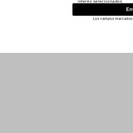
interés seleccionados.
CUENTA
ENVÍOS Y
En
DEVOLUCIONES
Mi Cuenta
Los campos marcados c
Envío y Entrega
Únete a Steve
Madden
Política de
Devoluciones
Restablecer
Contraseña
Reembolsos
Cancel order