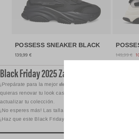
Black Friday 2025 Zapatos de Hombre | Has
oferta de calzado del año
Black Friday
¡Prepárate para la mejor
! Este
, S
quieras renovar tu look casual con zapatillas de tendencia
actualizar tu colección.
¡No esperes más! Las tallas y existencias son limitadas, y
¡Haz que este Black Friday sea el más estiloso con la ve