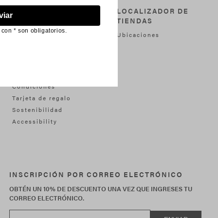
ACERCA DE STEVE
LOCALIZADOR DE
viar
MADDEN
TIENDAS
on * son obligatorios.
Acerca de Steve
Ubicaciones
Política de
Privacidad
Política de cookies
Términos y
Condiciones
Tarjeta de regalo
Sostenibilidad
Accessibility
INSCRIPCIÓN POR CORREO ELECTRÓNICO
OBTÉN UN 10% DE DESCUENTO UNA VEZ QUE INGRESES TU
CORREO ELECTRÓNICO.