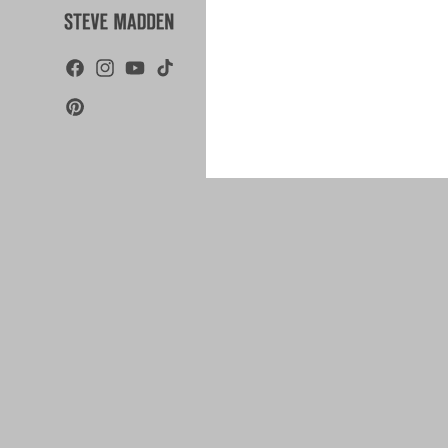
¿NECESITAR
AYUDA?
Preguntas
frecuentes
Facebook
Instagram
YouTube
TikTok
Glosario de Zapatos
Pinterest
Tabla de Tallas de
Zapatos