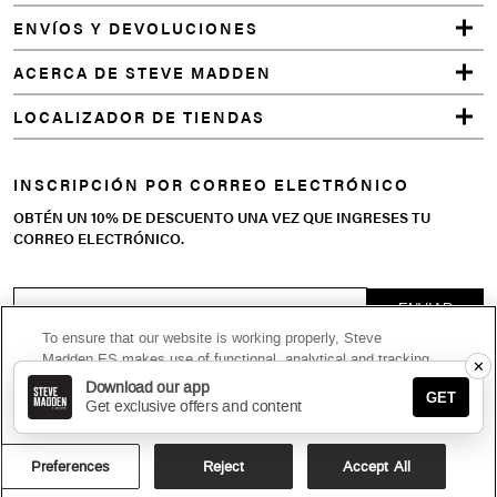
ENVÍOS Y DEVOLUCIONES
ACERCA DE STEVE MADDEN
LOCALIZADOR DE TIENDAS
INSCRIPCIÓN POR CORREO ELECTRÓNICO
OBTÉN UN 10% DE DESCUENTO UNA VEZ QUE INGRESES TU
CORREO ELECTRÓNICO.
To ensure that our website is working properly, Steve
Selecciona tus intereses
Madden ES makes use of functional, analytical and tracking
✕
cookies. For more information regarding cookies please
Download our app
Hombres
GET
check our
Privacy policy
. When you click ‘Accept All’ you
Get exclusive offers and content
agree that these cookies can be placed.
Mujeres
Preferences
Reject
Accept All
Bolsos