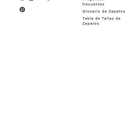
frecuentes
Facebook
Instagram
YouTube
TikTok
Glosario de Zapatos
Pinterest
Tabla de Tallas de
Zapatos